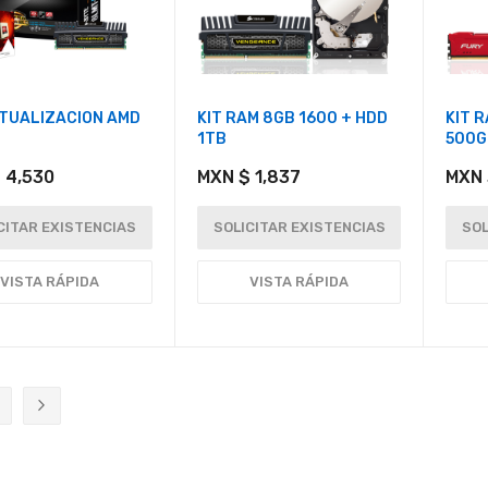
CTUALIZACION AMD
KIT RAM 8GB 1600 + HDD
KIT 
1TB
500G
 4,530
MXN $ 1,837
MXN 
CITAR EXISTENCIAS
SOLICITAR EXISTENCIAS
SOL
VISTA RÁPIDA
VISTA RÁPIDA
ente estás leyendo página
ágina
Página
Siguiente