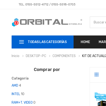
TEL.
0155-5512-4712
/
0155-5518-0703
TODAS LAS CATEGORÍAS
HOME
MAR
Inicio
DESKTOP-PC
COMPONENTES
KIT DE ACTUAL
Comprar por
Parrill
Li
Categoría
AMD
4
INTEL
10
RAM+T. VIDEO
0