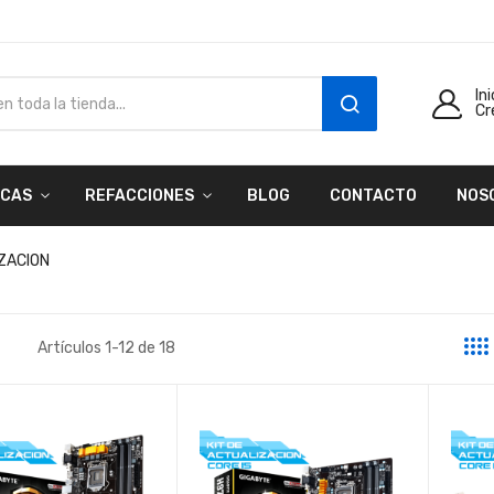
In
Cr
SEARCH
CAS
REFACCIONES
BLOG
CONTACTO
NOS
IZACION
Artículos
1
-
12
de
18
a
sta