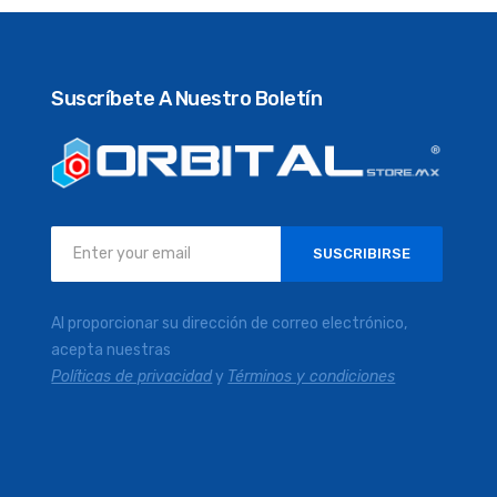
Suscríbete A Nuestro Boletín
Inscríbase
SUSCRIBIRSE
a
nuestro
boletín
Al proporcionar su dirección de correo electrónico,
de
acepta nuestras
noticias:
Políticas de privacidad
y
Términos y condiciones