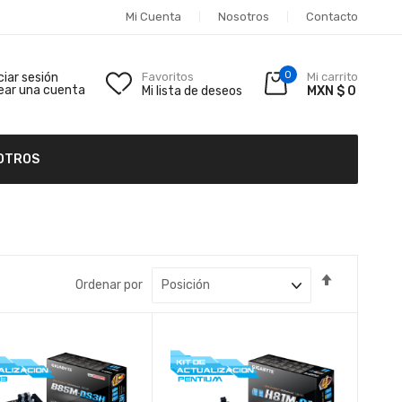
Mi Cuenta
Nosotros
Contacto
0
iciar sesión
Favoritos
Mi carrito
ear una cuenta
Mi lista de deseos
MXN $ 0
OTROS
Fijar
Ordenar por
Dirección
Descende