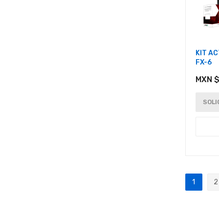
KIT A
FX-6
MXN $
SOLI
Página
1
2
Actualm
P