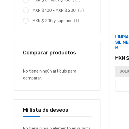
MXN $ 0
-
MXN $ 100
18
artículo
MXN $ 100
-
MXN $ 200
5
artículo
MXN $ 200
y superior
1
LIMPI
SILIM
ML
Comparar productos
MXN $
No tiene ningún artículo para
SOLI
comparar.
Mi lista de deseos
No tiene ningún elemento en su lista