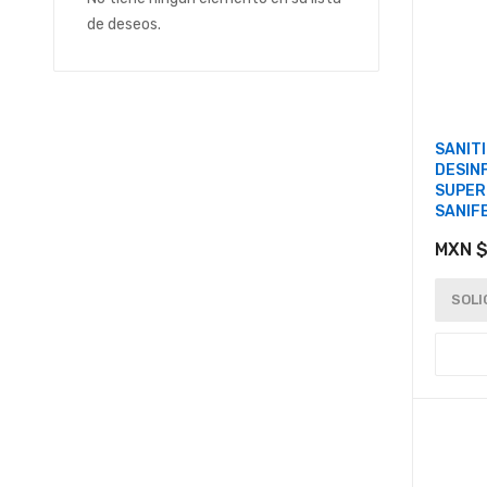
de deseos.
SANIT
DESIN
SUPERF
SANIF
MXN $
SOLI