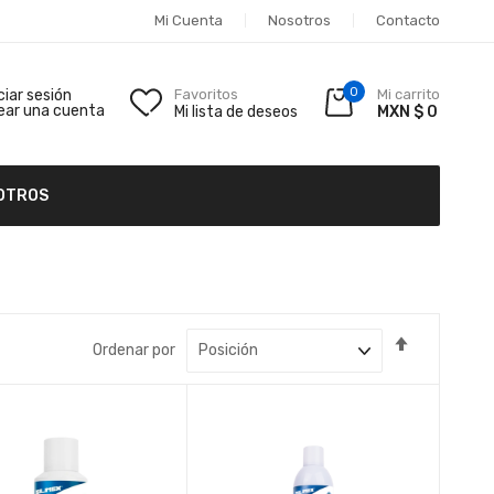
Mi Cuenta
Nosotros
Contacto
0
iciar sesión
Favoritos
Mi carrito
ear una cuenta
Mi lista de deseos
MXN $ 0
OTROS
Fijar
Ordenar por
Dirección
Descende