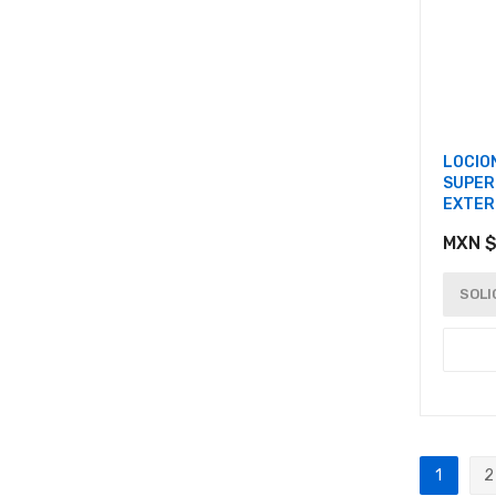
LOCIO
SUPER
EXTER
MXN $
SOLI
Página
1
2
Actualm
P