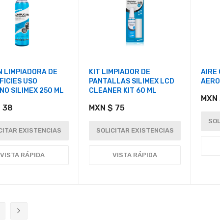
N LIMPIADORA DE
KIT LIMPIADOR DE
AIRE
FICIES USO
PANTALLAS SILIMEX LCD
AERO
NO SILIMEX 250 ML
CLEANER KIT 60 ML
MXN 
 38
MXN $ 75
SOL
CITAR EXISTENCIAS
SOLICITAR EXISTENCIAS
VISTA RÁPIDA
VISTA RÁPIDA
ente estás leyendo página
ágina
Página
Siguiente