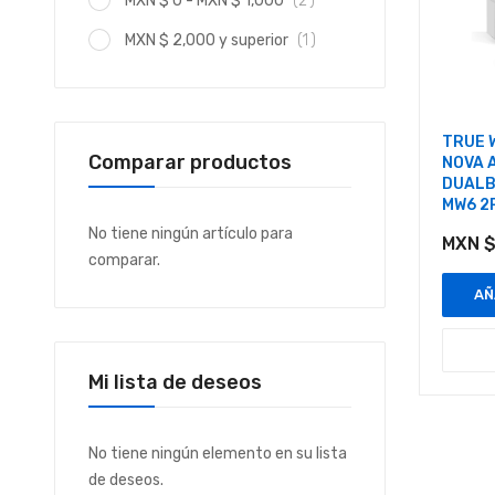
MXN $ 0
-
MXN $ 1,000
2
artículo
MXN $ 2,000
y superior
1
TRUE 
Comparar productos
NOVA 
DUALB
MW6 2
No tiene ningún artículo para
MXN $
comparar.
AÑ
Mi lista de deseos
No tiene ningún elemento en su lista
de deseos.