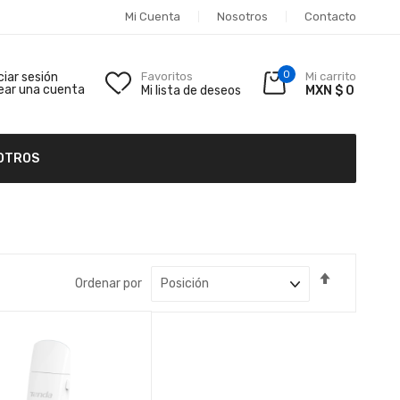
Mi Cuenta
Nosotros
Contacto
0
iciar sesión
Favoritos
Mi carrito
ear una cuenta
Mi lista de deseos
MXN $ 0
OTROS
Fijar
Ordenar por
Dirección
Descende