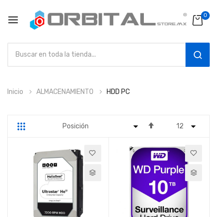
0
SEAR
Ir
Inicio
ALMACENAMIENTO
HDD PC
al
contenido
Fijar
Parrilla
Lista
Dirección
Descendente