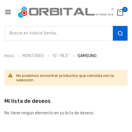
0
SEAR
Ir
Inicio
MONITORES
15''-18.5''
SAMSUNG
al
contenido
No podemos encontrar productos que coincida con la
selección.
Mi lista de deseos
No tiene ningún elemento en su lista de deseos.