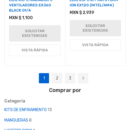
VENTILADORES EX360
ION EX120 (INTEL/AM4)
BLACK G1/4
MXN $ 2,939
MXN $ 1,100
SOLICITAR
EXISTENCIAS
SOLICITAR
EXISTENCIAS
VISTA RÁPIDA
VISTA RÁPIDA
Página
1
2
3
Actualmente estás leyendo página
Página
Página
Página
Siguiente
Comprar por
Categoría
KITS DE ENFRIAMIENTO
13
MANGUERAS
8