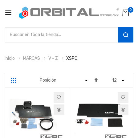
0
SEAR
Ir
Inicio
MARCAS
V - Z
XSPC
al
contenido
Fijar
Parrilla
Lista
Dirección
Descendente