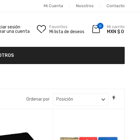
Mi Cuenta
Nosotros
Contacto
0
iciar sesión
Favoritos
Mi carrito
ear una cuenta
Mi lista de deseos
MXN $ 0
OTROS
Fijar
Ordenar por
Dirección
Descende