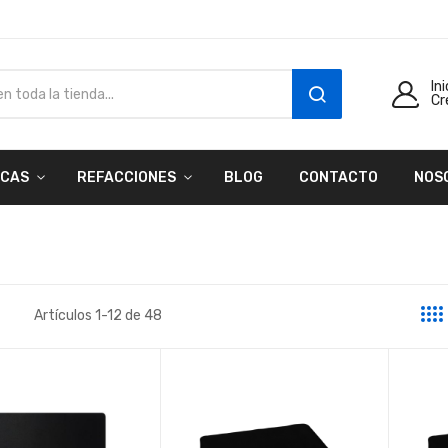
In
Cr
SEARCH
CAS
REFACCIONES
BLOG
CONTACTO
NOS
Artículos
1
-
12
de
48
a
sta