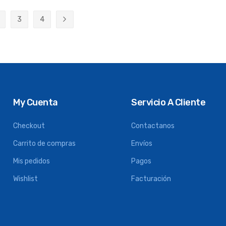
3
4
ente estás leyendo página
ágina
Página
Página
Página
Siguiente
My Cuenta
Servicio A Cliente
Checkout
Contactanos
Carrito de compras
Envíos
Mis pedidos
Pagos
Wishlist
Facturación