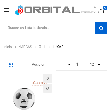
0
SEAR
Ir
Inicio
MARCAS
J - L
LUXA2
al
contenido
Fijar
Parrilla
Lista
Dirección
Descendente