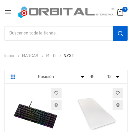
0
SEAR
Ir
Inicio
MARCAS
M - O
NZXT
al
contenido
Fijar
Parrilla
Lista
Dirección
Descendente