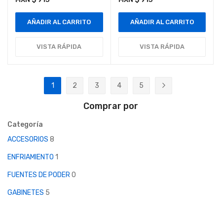
AÑADIR AL CARRITO
AÑADIR AL CARRITO
VISTA RÁPIDA
VISTA RÁPIDA
Página
1
2
3
4
5
Actualmente estás leyendo página
Página
Página
Página
Página
Página
Siguiente
Comprar por
Categoría
ACCESORIOS
8
ENFRIAMIENTO
1
FUENTES DE PODER
0
GABINETES
5