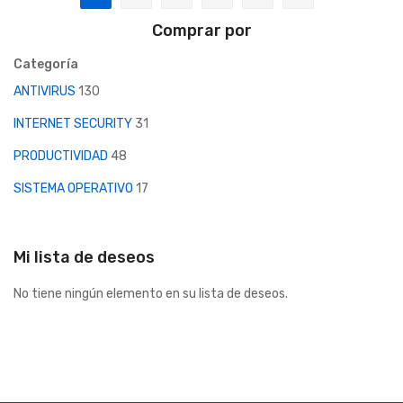
Actualmente estás leyendo página
Página
Página
Página
Página
Página
Siguiente
Comprar por
Categoría
ANTIVIRUS
130
INTERNET SECURITY
31
PRODUCTIVIDAD
48
SISTEMA OPERATIVO
17
Mi lista de deseos
No tiene ningún elemento en su lista de deseos.