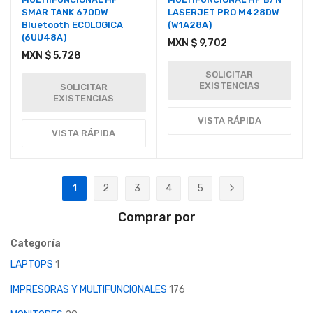
SMAR TANK 670DW
LASERJET PRO M428DW
Bluetooth ECOLOGICA
(W1A28A)
(6UU48A)
MXN $ 9,702
MXN $ 5,728
SOLICITAR
EXISTENCIAS
SOLICITAR
EXISTENCIAS
VISTA RÁPIDA
VISTA RÁPIDA
Página
1
2
3
4
5
Actualmente estás leyendo página
Página
Página
Página
Página
Página
Siguiente
Comprar por
Categoría
LAPTOPS
1
IMPRESORAS Y MULTIFUNCIONALES
176