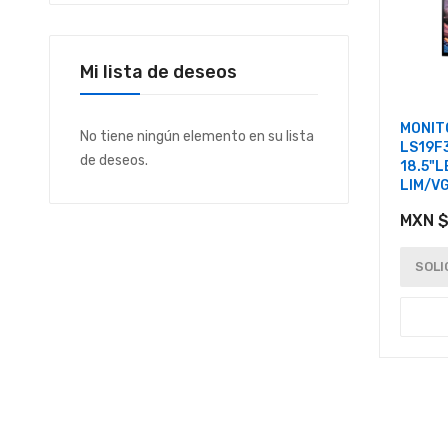
Mi lista de deseos
MONIT
No tiene ningún elemento en su lista
LS19F
de deseos.
18.5"
LIM/V
MXN $
SOLI