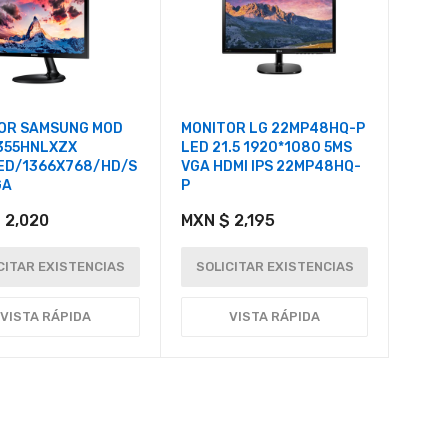
OR SAMSUNG MOD
MONITOR LG 22MP48HQ-P
355HNLXZX
LED 21.5 1920*1080 5MS
LED/1366X768/HD/S
VGA HDMI IPS 22MP48HQ-
GA
P
 2,020
MXN $ 2,195
CITAR EXISTENCIAS
SOLICITAR EXISTENCIAS
VISTA RÁPIDA
VISTA RÁPIDA