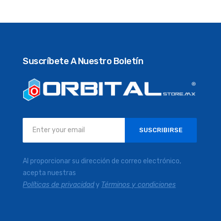
Suscríbete A Nuestro Boletín
Inscríbase
SUSCRIBIRSE
a
nuestro
boletín
Al proporcionar su dirección de correo electrónico,
de
acepta nuestras
noticias:
Políticas de privacidad
y
Términos y condiciones