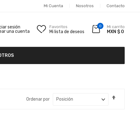
Mi Cuenta
Nosotros
Contacto
0
iciar sesión
Favoritos
Mi carrito
ear una cuenta
Mi lista de deseos
MXN $ 0
OTROS
Fijar
Ordenar por
Dirección
Descende