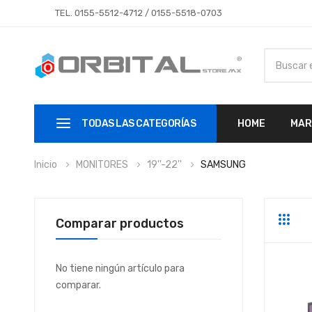
TEL.
0155-5512-4712
/
0155-5518-0703
TODAS LAS CATEGORÍAS
HOME
MAR
Inicio
MONITORES
19''-22''
SAMSUNG
Comparar productos
Parrill
Li
No tiene ningún artículo para
comparar.