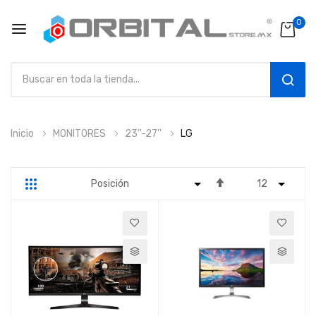
0
SEAR
Ir
Inicio
MONITORES
23''-27''
LG
al
contenido
Fijar
Parrilla
Lista
Dirección
Descendente