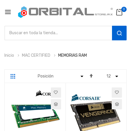
0
SEAR
Ir
Inicio
MAC CERTIFIED
MEMORIAS RAM
al
contenido
Fijar
Parrilla
Lista
Dirección
Descendente