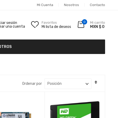
Mi Cuenta
Nosotros
Contacto
0
iciar sesión
Favoritos
Mi carrito
ear una cuenta
Mi lista de deseos
MXN $ 0
OTROS
Fijar
Ordenar por
Dirección
Descende