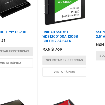
20GB PNY CS900
UNIDAD SSD WD
SSD 
WDS120G1G0A 120GB
2.5"
 31
GREEN 2.5Â SATA
MXN 
MXN $ 769
CITAR EXISTENCIAS
SOL
SOLICITAR EXISTENCIAS
VISTA RÁPIDA
VISTA RÁPIDA