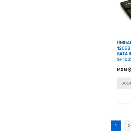
UNIDA
120GB
SATA II
SH103
MXN $
SOLI
Página
1
2
Actualm
P