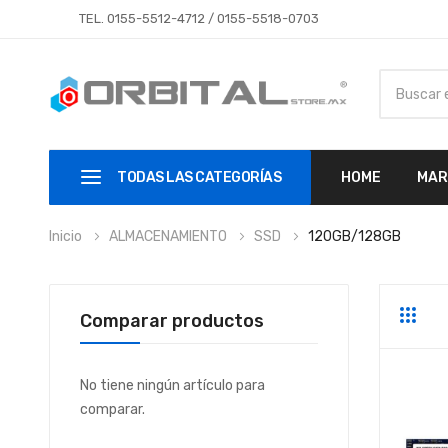
TEL.
0155-5512-4712
/
0155-5518-0703
TODAS LAS CATEGORÍAS
HOME
MAR
Inicio
ALMACENAMIENTO
SSD
120GB/128GB
Comparar productos
Parrill
Li
No tiene ningún artículo para
comparar.