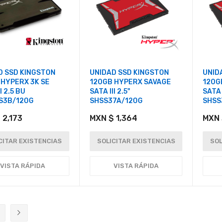
D SSD KINGSTON
UNIDAD SSD KINGSTON
UNID
 HYPERX 3K SE
120GB HYPERX SAVAGE
120G
I 2.5 BU
SATA III 2.5"
SATA 
S3B/120G
SHSS37A/120G
SHSS
 2,173
MXN $ 1,364
MXN 
CITAR EXISTENCIAS
SOLICITAR EXISTENCIAS
SOL
VISTA RÁPIDA
VISTA RÁPIDA
ente estás leyendo página
ágina
Página
Siguiente