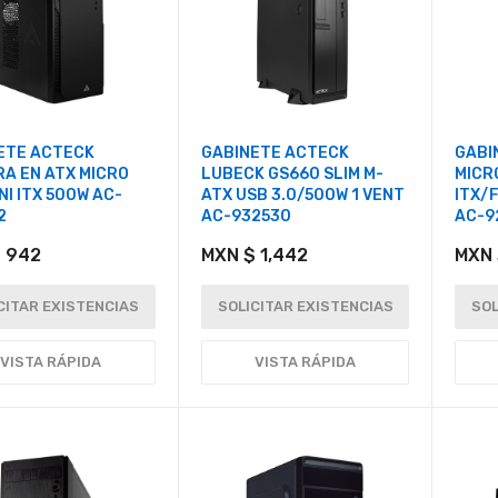
ETE ACTECK
GABINETE ACTECK
GABI
RA EN ATX MICRO
LUBECK GS660 SLIM M-
MICR
NI ITX 500W AC-
ATX USB 3.0/500W 1 VENT
ITX/
2
AC-932530
AC-9
 942
MXN $ 1,442
MXN 
CITAR EXISTENCIAS
SOLICITAR EXISTENCIAS
SOL
VISTA RÁPIDA
VISTA RÁPIDA