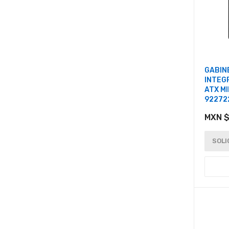
GABIN
INTEG
ATX MI
92272
MXN $
SOLI