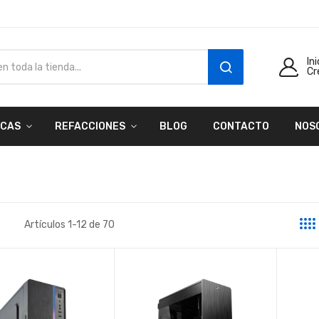
In
Cr
SEARCH
CAS
REFACCIONES
BLOG
CONTACTO
NOS
Artículos
1
-
12
de
70
a
sta