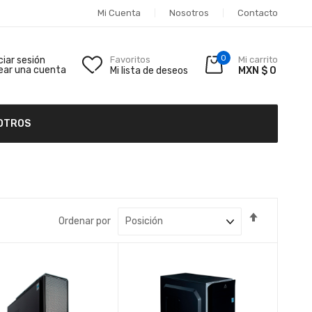
Mi Cuenta
Nosotros
Contacto
0
iciar sesión
Favoritos
Mi carrito
ear una cuenta
Mi lista de deseos
MXN $ 0
OTROS
Fijar
Ordenar por
Dirección
Descende