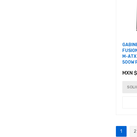
GABIN
FUSION
M-ATX 
500W 
MXN $
SOLI
Página
1
2
Actualm
P