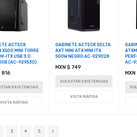
ETE ACTECK
GABINETE ACTECK DELTA
GABI
 X500 MINI TORRE
AXT MINI ATX MINI ITX
ATXM
M-ITX USB 3.0
500W NEGRO AC-929028
PERF
RGB (AC-929530)
AC-9
MXN $ 749
 816
MXN 
SOLICITAR EXISTENCIAS
CITAR EXISTENCIAS
SOL
VISTA RÁPIDA
VISTA RÁPIDA
3
4
5
ente estás leyendo página
ágina
Página
Página
Página
Página
Siguiente