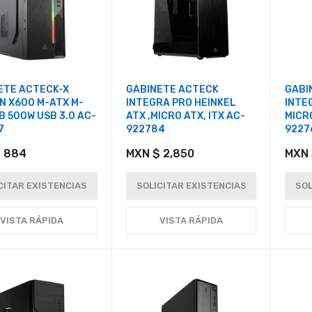
ETE ACTECK-X
GABINETE ACTECK
GABI
N X600 M-ATX M-
INTEGRA PRO HEINKEL
INTE
B 500W USB 3.0 AC-
ATX ,MICRO ATX, ITX AC-
MICRO
7
922784
9227
 884
MXN $ 2,850
MXN 
CITAR EXISTENCIAS
SOLICITAR EXISTENCIAS
SOL
VISTA RÁPIDA
VISTA RÁPIDA