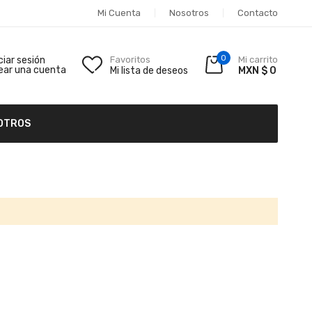
Mi Cuenta
Nosotros
Contacto
0
iciar sesión
Favoritos
Mi carrito
ear una cuenta
Mi lista de deseos
MXN $ 0
OTROS