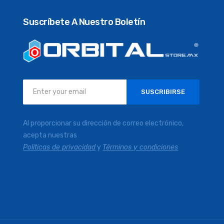
Suscríbete A Nuestro Boletín
Inscríbase
SUSCRIBIRSE
a
nuestro
boletín
Al proporcionar su dirección de correo electrónico,
de
acepta nuestras
noticias:
Políticas de privacidad
y
Términos y condiciones