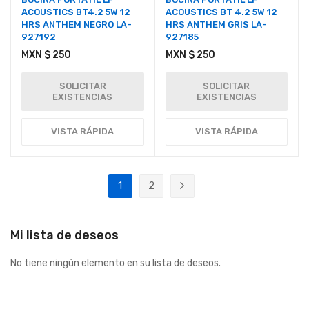
ACOUSTICS BT4.2 5W 12
ACOUSTICS BT 4.2 5W 12
HRS ANTHEM NEGRO LA-
HRS ANTHEM GRIS LA-
927192
927185
MXN $ 250
MXN $ 250
SOLICITAR
SOLICITAR
EXISTENCIAS
EXISTENCIAS
VISTA RÁPIDA
VISTA RÁPIDA
Página
1
2
Actualmente estás leyendo página
Página
Página
Siguiente
Mi lista de deseos
No tiene ningún elemento en su lista de deseos.