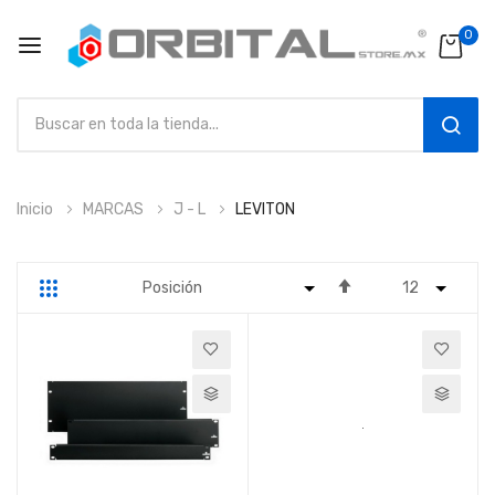
0
SEAR
Ir
Inicio
MARCAS
J - L
LEVITON
al
contenido
Fijar
Parrilla
Lista
Dirección
Descendente