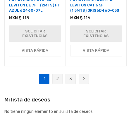
LEVITON DE 7FT (2MTS) FT
LEVITON CAT 6 5FT
AZUL 62460-07L
(1.5MTS) GRIS6D460-05S
MXN $ 118
MXN $ 116
SOLICITAR
SOLICITAR
EXISTENCIAS
EXISTENCIAS
VISTA RÁPIDA
VISTA RÁPIDA
Página
1
2
3
Actualmente estás leyendo página
Página
Página
Página
Siguiente
Mi lista de deseos
No tiene ningún elemento en su lista de deseos.