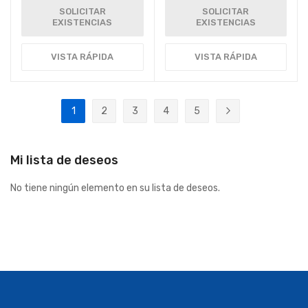
SOLICITAR
SOLICITAR
EXISTENCIAS
EXISTENCIAS
VISTA RÁPIDA
VISTA RÁPIDA
Página
1
2
3
4
5
Actualmente estás leyendo página
Página
Página
Página
Página
Página
Siguiente
Mi lista de deseos
No tiene ningún elemento en su lista de deseos.