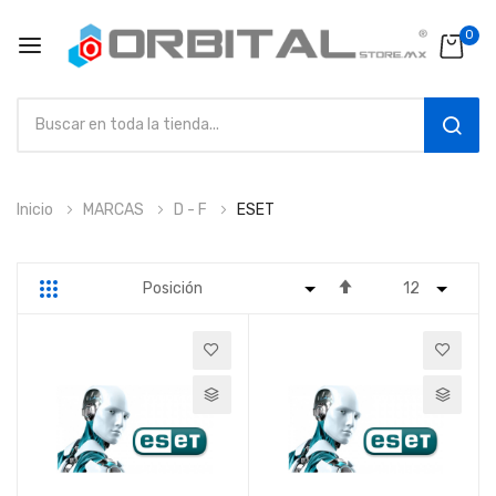
0
SEAR
Ir
Inicio
MARCAS
D - F
ESET
al
contenido
Fijar
Parrilla
Lista
Dirección
Descendente