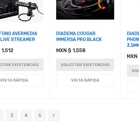
FONO AVERMEDIA
DIADEMA COUGAR
DIAD
 LIVE STREAMER
IMMERSA PRO BLACK
PHO
3.5M
 1,512
MXN $ 1,558
MXN 
CITAR EXISTENCIAS
SOLICITAR EXISTENCIAS
SOL
VISTA RÁPIDA
VISTA RÁPIDA
3
4
5
ente estás leyendo página
ágina
Página
Página
Página
Página
Siguiente