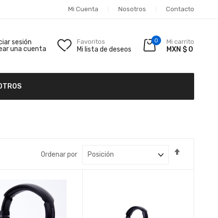
Mi Cuenta
Nosotros
Contacto
0
iciar sesión
Favoritos
Mi carrito
ear una cuenta
Mi lista de deseos
MXN $ 0
OTROS
Fijar
Ordenar por
Dirección
Descende