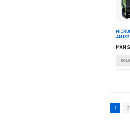
MICRO
AM133
MXN $
SOLI
Página
1
2
Actualm
P