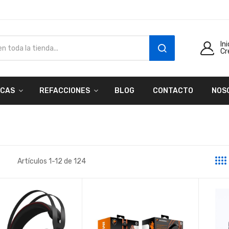
In
Cr
SEARCH
CAS
REFACCIONES
BLOG
CONTACTO
NOS
Artículos
1
-
12
de
124
a
sta