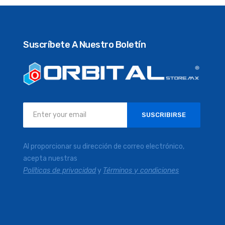
Suscríbete A Nuestro Boletín
Inscríbase
SUSCRIBIRSE
a
nuestro
boletín
Al proporcionar su dirección de correo electrónico,
de
acepta nuestras
noticias:
Políticas de privacidad
y
Términos y condiciones