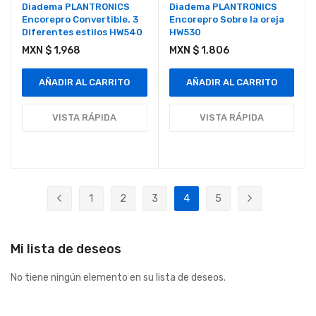
Diadema PLANTRONICS
Diadema PLANTRONICS
Encorepro Convertible. 3
Encorepro Sobre la oreja
Diferentes estilos HW540
HW530
MXN $ 1,968
MXN $ 1,806
AÑADIR AL CARRITO
AÑADIR AL CARRITO
VISTA RÁPIDA
VISTA RÁPIDA
Página
1
2
3
4
5
Página
Anterior
Página
Página
Página
Actualmente estás leyendo 
Página
Página
Siguiente
Mi lista de deseos
No tiene ningún elemento en su lista de deseos.