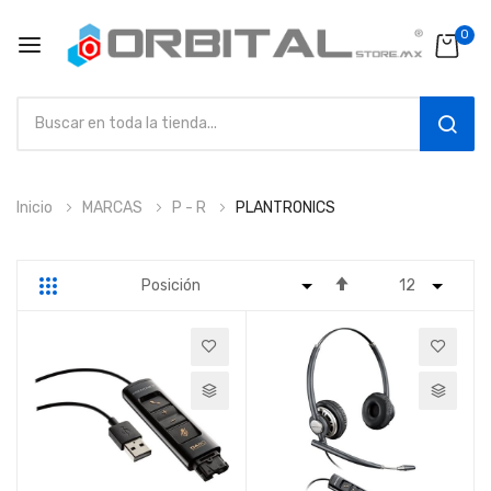
0
SEAR
Ir
Inicio
MARCAS
P - R
PLANTRONICS
al
contenido
Fijar
Parrilla
Lista
Dirección
Descendente