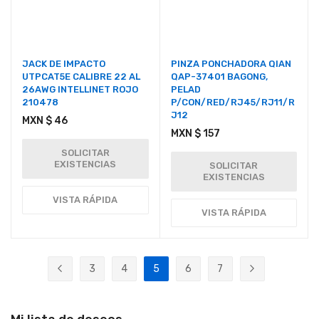
JACK DE IMPACTO
PINZA PONCHADORA QIAN
UTPCAT5E CALIBRE 22 AL
QAP-37401 BAGONG,
26AWG INTELLINET ROJO
PELAD
210478
P/CON/RED/RJ45/RJ11/R
J12
MXN $ 46
MXN $ 157
SOLICITAR
EXISTENCIAS
SOLICITAR
EXISTENCIAS
VISTA RÁPIDA
VISTA RÁPIDA
Página
3
4
5
6
7
Página
Anterior
Página
Página
Actualmente estás leyendo página
Página
Página
Página
Siguiente